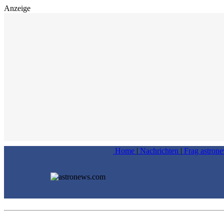
Anzeige
Home
|
Nachrichten
|
Frag astron