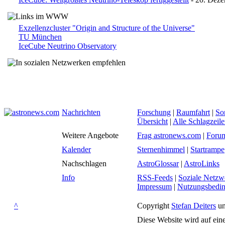
Exzellenzcluster "Origin and Structure of the Universe"
TU München
IceCube Neutrino Observatory
Nachrichten
Forschung
|
Raumfahrt
|
So
Übersicht
|
Alle Schlagzeil
Weitere Angebote
Frag astronews.com
|
Foru
Kalender
Sternenhimmel
|
Startrampe
Nachschlagen
AstroGlossar
|
AstroLinks
Info
RSS-Feeds
|
Soziale Netzw
Impressum
|
Nutzungsbedi
^
Copyright
Stefan Deiters
un
Diese Website wird auf ein