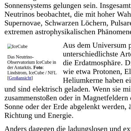
Sonnensystems gelungen sein. Insgesam
Neutrinos beobachtet, die mit hoher Wah
Supernovae, Schwarzen Löchern, Pulsar
extremen astrophysikalischen Phänomen
Aus dem Universum pr
unterschiedlichste Ar
Das Neutrino-
die Erdatmosphäre. D
Observatorium IceCube in
der Antarktis.
Foto
:
wie etwa Protonen, E
Lindstrom, IceCube / NFL
[
Großansicht
]
Heliumkerne haben e
und sind elektrisch geladen. Wenn sie mi
zusammenstoßen oder in Magnetfeldern 
Sonne oder der Erde abgelenkt werden, ä
Richtung und Energie.
Anders dagegen die ladungslosen und ex