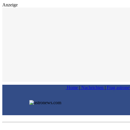
Anzeige
Home
|
Nachrichten
|
Frag astron