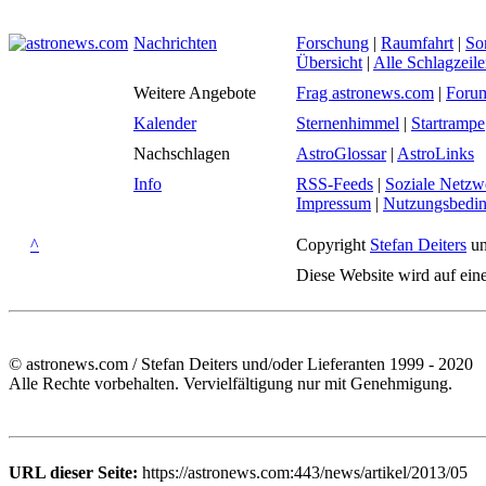
Nachrichten
Forschung
|
Raumfahrt
|
So
Übersicht
|
Alle Schlagzeil
Weitere Angebote
Frag astronews.com
|
Foru
Kalender
Sternenhimmel
|
Startrampe
Nachschlagen
AstroGlossar
|
AstroLinks
Info
RSS-Feeds
|
Soziale Netzw
Impressum
|
Nutzungsbedi
^
Copyright
Stefan Deiters
un
Diese Website wird auf ein
© astronews.com / Stefan Deiters und/oder Lieferanten 1999 - 2020
Alle Rechte vorbehalten. Vervielfältigung nur mit Genehmigung.
URL dieser Seite:
https://astronews.com:443/news/artikel/2013/05