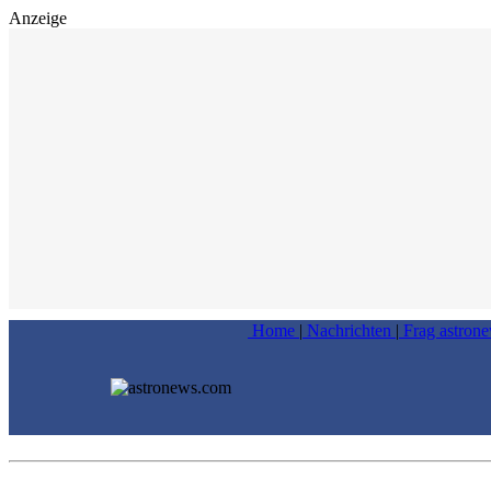
Anzeige
Home
|
Nachrichten
|
Frag astron