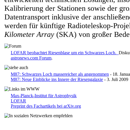
Kalibrierung der Stationen sowie der gro
Datentransport inklusive der anschließe
werden für künftige Radioteleskop-Proj
Kilometer Array
(SKA) von großer Bedeu
LOFAR beobachtet Riesenblase um ein Schwarzes Loch.
Disku
astronews.com Forum
.
M87: Schwarzes Loch massereicher als angenommen
- 18. Janu
M87: Neue Einblicke ins Innere der Riesengalaxie
- 3. Juli 2009
Max-Planck-Institut für Astrophysik
LOFAR
Preprint des Fachartikels bei arXiv.org