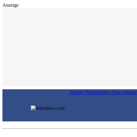
Anzeige
Home
|
Nachrichten
|
Frag astron