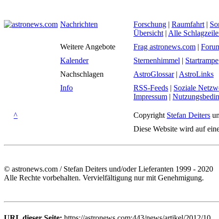
Nachrichten
Forschung
|
Raumfahrt
|
So
Übersicht
|
Alle Schlagzeil
Weitere Angebote
Frag astronews.com
|
Foru
Kalender
Sternenhimmel
|
Startrampe
Nachschlagen
AstroGlossar
|
AstroLinks
Info
RSS-Feeds
|
Soziale Netzw
Impressum
|
Nutzungsbedi
^
Copyright
Stefan Deiters
un
Diese Website wird auf ein
© astronews.com / Stefan Deiters und/oder Lieferanten 1999 - 2020
Alle Rechte vorbehalten. Vervielfältigung nur mit Genehmigung.
URL dieser Seite:
https://astronews.com:443/news/artikel/2012/10