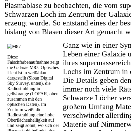
Plasmablase zu beobachten, die vom su
Schwarzen Loch im Zentrum der Galaxie
erzeugt wurde. So entstand eines der best
bislang von Blasen dieser Art gemacht w
Ganz wie in einer Sym
Leben einer Galaxie 
Diese
ihres supermassereic
Falschfarbenaufnahme zeigt
die Galaxie M87. Optisches
Lochs im Zentrum in 
Licht ist in weiß/blau
dargestellt (Sloan Digital
Die Details geben de
Sky Survey, unten), die
immer noch viele Räts
Radiostrahlung in
gelb/orange (LOFAR, oben
Schwarze Löcher versc
zusammen mit den
optischen Daten). Im
großem Umfang Mater
Zentrum weißt die
verschwindet allerdin
Radiostrahlung eine hohe
Oberflächenhelligkeit auf
Materie auf Nimmerw
und zeigt somit, wo sich der
Plasmastrahl befindet, der