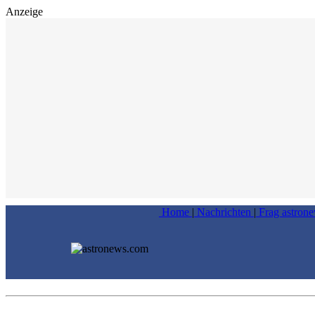
Anzeige
Home
|
Nachrichten
|
Frag astron