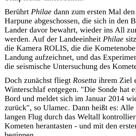
Berührt
Philae
dann zum ersten Mal den
Harpune abgeschossen, die sich in den 
Lander davor bewahrt, wieder ins All zu
werden. Auf der Landeeinheit
Philae
sit
die Kamera ROLIS, die die Kometenobe
Landung aufzeichnet, und das Experime
die seismische Untersuchung des Kometen
Doch zunächst fliegt
Rosetta
ihrem Ziel 
Winterschlaf entgegen. "Die Sonde hat 
Bord und meldet sich im Januar 2014 wie
zurück", so Ulamec. Dann heißt es: All
langen Flug durch das Weltall kontrollie
Kometen herantasten - und mit den erst
beginnen.