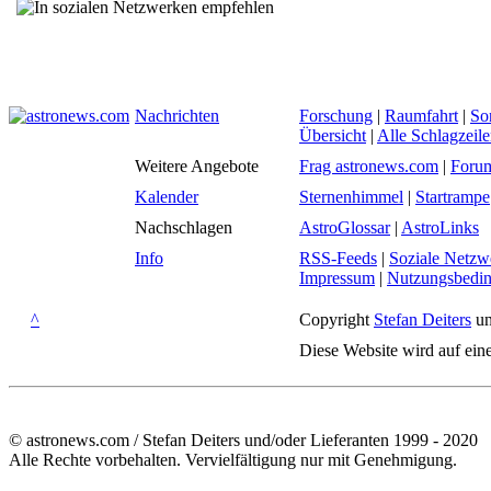
Nachrichten
Forschung
|
Raumfahrt
|
So
Übersicht
|
Alle Schlagzeil
Weitere Angebote
Frag astronews.com
|
Foru
Kalender
Sternenhimmel
|
Startrampe
Nachschlagen
AstroGlossar
|
AstroLinks
Info
RSS-Feeds
|
Soziale Netzw
Impressum
|
Nutzungsbedi
^
Copyright
Stefan Deiters
un
Diese Website wird auf ein
© astronews.com / Stefan Deiters und/oder Lieferanten 1999 - 2020
Alle Rechte vorbehalten. Vervielfältigung nur mit Genehmigung.