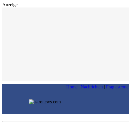
Anzeige
Home
|
Nachrichten
|
Frag astron