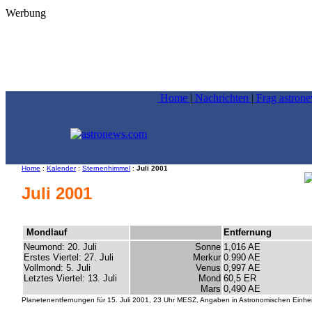
Werbung
Home
|
Nachrichten
|
Frag astron
Home
:
Kalender
:
Sternenhimmel
:
Juli 2001
Juli 2001
Mondlauf
Entfernung
Neumond: 20. Juli
Sonne
1,016 AE
Erstes Viertel: 27. Juli
Merkur
0.990 AE
Vollmond: 5. Juli
Venus
0,997 AE
Letztes Viertel: 13. Juli
Mond
60,5 ER
Mars
0,490 AE
Planetenentfernungen für 15. Juli 2001, 23 Uhr MESZ, Angaben in Astronomischen Einhei