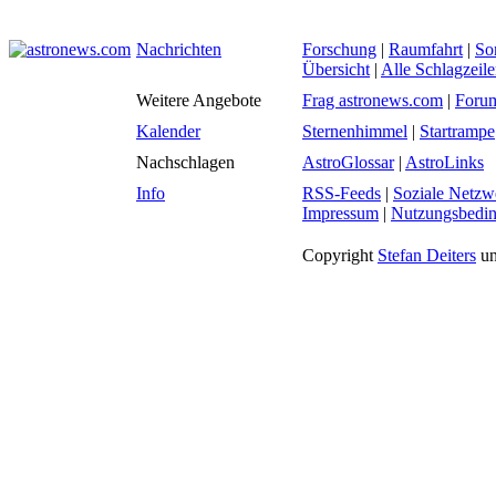
Nachrichten
Forschung
|
Raumfahrt
|
So
Übersicht
|
Alle Schlagzeil
Weitere Angebote
Frag astronews.com
|
Foru
Kalender
Sternenhimmel
|
Startrampe
Nachschlagen
AstroGlossar
|
AstroLinks
Info
RSS-Feeds
|
Soziale Netzw
Impressum
|
Nutzungsbedi
Copyright
Stefan Deiters
un