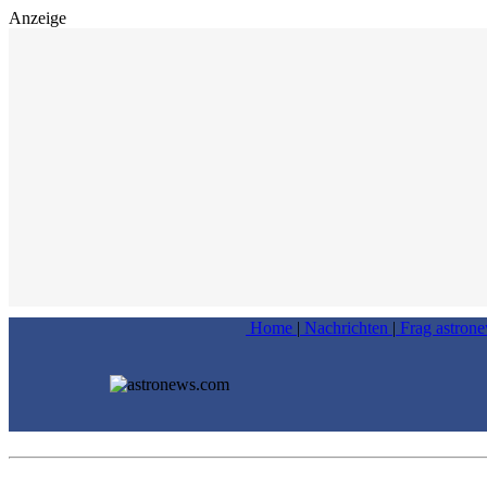
Anzeige
Home
|
Nachrichten
|
Frag astron