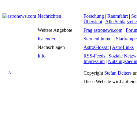
Nachrichten
Forschung
|
Raumfahrt
|
So
Übersicht
|
Alle Schlagzeil
Weitere Angebote
Frag astronews.com
|
Foru
Kalender
Sternenhimmel
|
Startrampe
Nachschlagen
AstroGlossar
|
AstroLinks
Info
RSS-Feeds
|
Soziale Netzw
Impressum
|
Nutzungsbedi
^
Copyright
Stefan Deiters
un
Diese Website wird auf ein