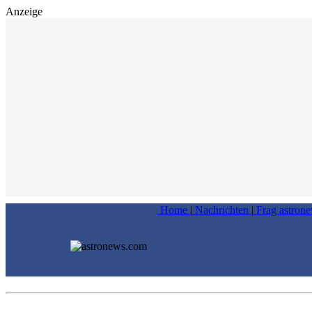
Anzeige
Home
|
Nachrichten
|
Frag astron