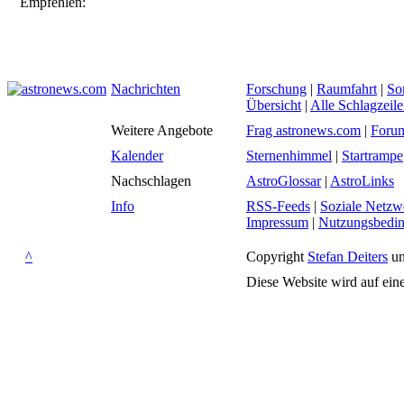
Empfehlen:
Nachrichten
Forschung
|
Raumfahrt
|
So
Übersicht
|
Alle Schlagzeil
Weitere Angebote
Frag astronews.com
|
Foru
Kalender
Sternenhimmel
|
Startrampe
Nachschlagen
AstroGlossar
|
AstroLinks
Info
RSS-Feeds
|
Soziale Netzw
Impressum
|
Nutzungsbedi
^
Copyright
Stefan Deiters
un
Diese Website wird auf ein