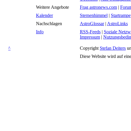
Weitere Angebote
Frag astronews.com
|
Foru
Kalender
Sternenhimmel
|
Startrampe
Nachschlagen
AstroGlossar
|
AstroLinks
Info
RSS-Feeds
|
Soziale Netzw
Impressum
|
Nutzungsbedi
^
Copyright
Stefan Deiters
un
Diese Website wird auf ein