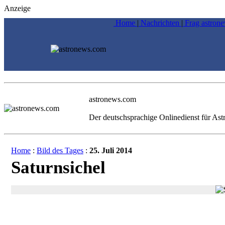
Anzeige
Home
|
Nachrichten
|
Frag astron
astronews.com
Der deutschsprachige Onlinedienst für As
Home
:
Bild des Tages
:
25. Juli 2014
Saturnsichel