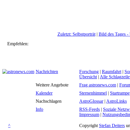
Zuletzt: Selbstporträt
|
Bild des Tages -
Empfehlen:
Nachrichten
Forschung
|
Raumfahrt
|
So
Übersicht
|
Alle Schlagzeil
Weitere Angebote
Frag astronews.com
|
Foru
Kalender
Sternenhimmel
|
Startrampe
Nachschlagen
AstroGlossar
|
AstroLinks
Info
RSS-Feeds
|
Soziale Netzw
Impressum
|
Nutzungsbedi
^
Copyright
Stefan Deiters
un