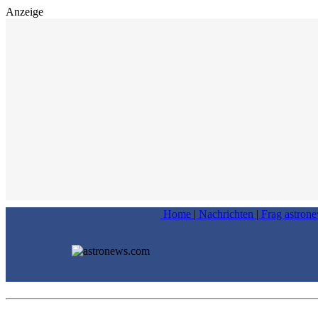
Anzeige
Home
|
Nachrichten
|
Frag astron